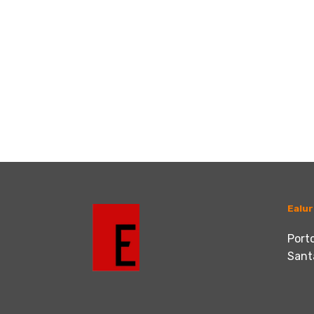
Ealur
Porto
Sant