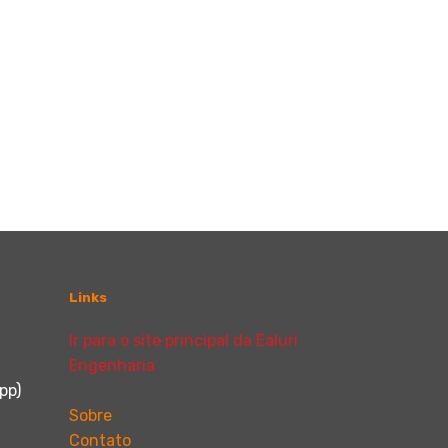
Links
Ir para o site principal da Ealuri
38
Engenharia
pp)
Sobre
Contato