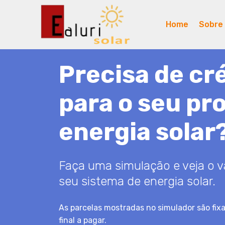
Home
Sobre
Precisa de cr
para o seu pr
energia solar
Faça uma simulação e veja o va
seu sistema de energia solar.
As parcelas mostradas no simulador são fixa
final a pagar.