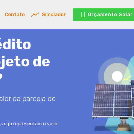
Contato
Simulador
Orçamento Solar
édito
ojeto de
?
lor da parcela do
s e já representam o valor