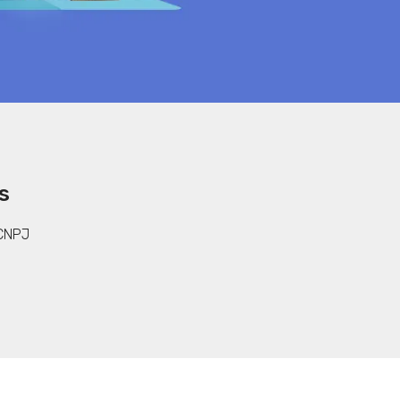
s
 CNPJ