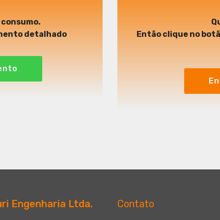
e consumo.
Qu
mento detalhado
Então clique no botã
ento
En
uri Engenharia Ltda.
Contato